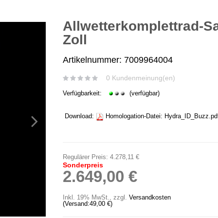
Allwetterkomplettrad-S
Zoll
Artikelnummer: 7009964004
0 Kundenmeinung(en)
Verfügbarkeit:
(verfügbar)
Download:
Homologation-Datei:
Hydra_ID_Buzz.pd
Regulärer Preis:
4.278,11 €
Sonderpreis
2.649,00 €
Inkl. 19% MwSt.
,
zzgl.
Versandkosten
(Versand:
49,00 €
)