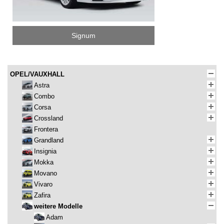
Signum
OPEL/VAUXHALL
Astra
Combo
Corsa
Crossland
Frontera
Grandland
Insignia
Mokka
Movano
Vivaro
Zafira
weitere Modelle
Adam