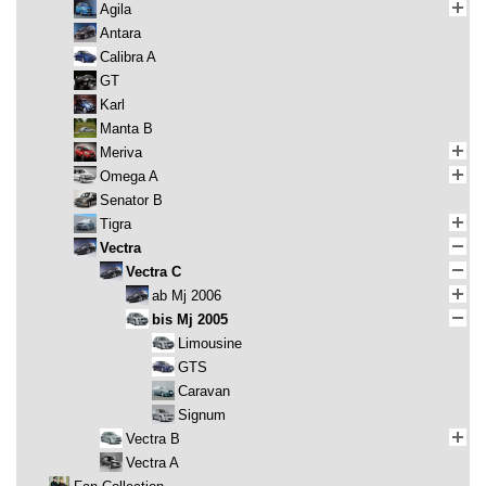
Agila
Antara
Calibra A
GT
Karl
Manta B
Meriva
Omega A
Senator B
Tigra
Vectra
Vectra C
ab Mj 2006
bis Mj 2005
Limousine
GTS
Caravan
Signum
Vectra B
Vectra A