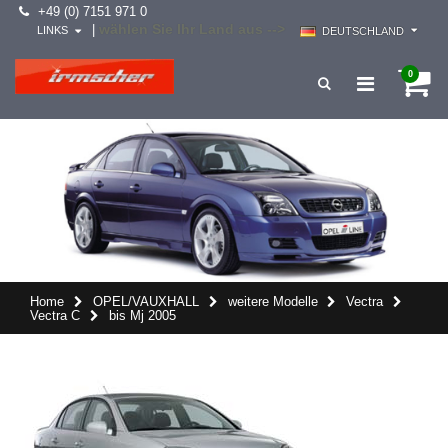
+49 (0) 7151 971 0
wählen Sie Ihr Land aus -->
|
LINKS
DEUTSCHLAND
0
Home
OPEL/VAUXHALL
weitere Modelle
Vectra
Vectra C
bis Mj 2005