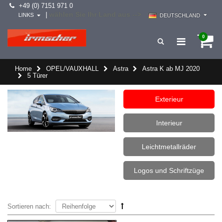
+49 (0) 7151 971 0
wählen Sie Ihr Land aus -->
|
LINKS
DEUTSCHLAND
0
Home
OPEL/VAUXHALL
Astra
Astra K ab MJ 2020
5 Türer
Exterieur
Interieur
Leichtmetallräder
Logos und Schriftzüge
Sortieren nach: