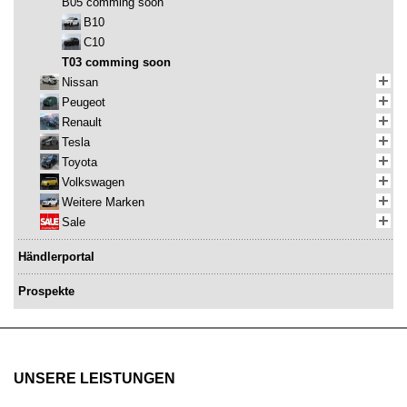
B05 comming soon
B10
C10
T03 comming soon
Nissan
Peugeot
Renault
Tesla
Toyota
Volkswagen
Weitere Marken
Sale
Händlerportal
Prospekte
UNSERE LEISTUNGEN