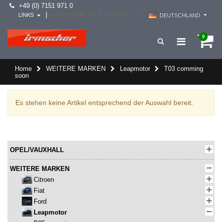
+49 (0) 7151 971 0
wählen Sie Ihr Land aus -->
|
LINKS
DEUTSCHLAND
0
Home
WEITERE MARKEN
Leapmotor
T03 comming
soon
Es stehen keine Artikel entsprechend der Auswahl bereit.
OPEL/VAUXHALL
WEITERE MARKEN
Citroen
Fiat
Ford
Leapmotor