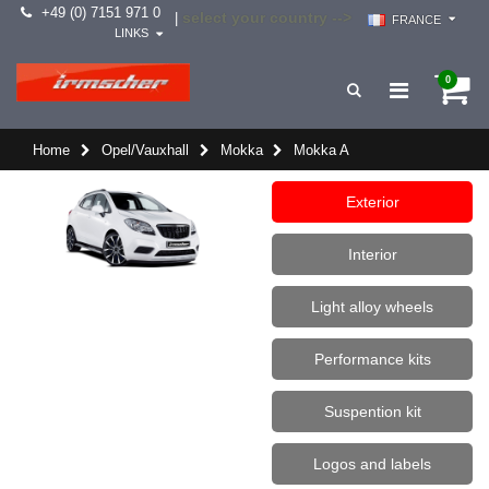
+49 (0) 7151 971 0
select your country -->
|
FRANCE
LINKS
0
Home
Opel/Vauxhall
Mokka
Mokka A
Exterior
Interior
Light alloy wheels
Performance kits
Suspention kit
Logos and labels