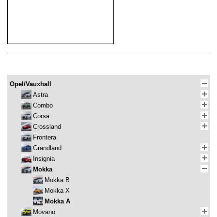
Opel/Vauxhall
Astra
Combo
Corsa
Crossland
Frontera
Grandland
Insignia
Mokka
Mokka B
Mokka X
Mokka A
Movano