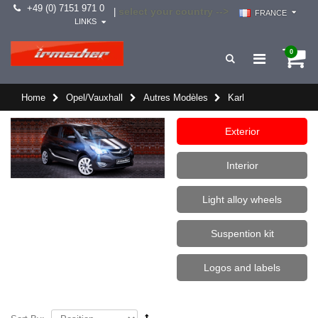
+49 (0) 7151 971 0
select your country -->
|
FRANCE
LINKS
0
Home
Opel/Vauxhall
Autres Modèles
Karl
Exterior
Interior
Light alloy wheels
Suspention kit
Logos and labels