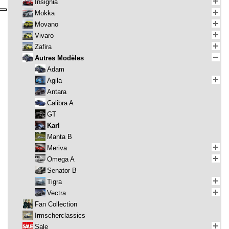
Insignia
Mokka
Movano
Vivaro
Zafira
Autres Modèles
Adam
Agila
Antara
Calibra A
GT
Karl
Manta B
Meriva
Omega A
Senator B
Tigra
Vectra
Fan Collection
Irmscherclassics
Sale