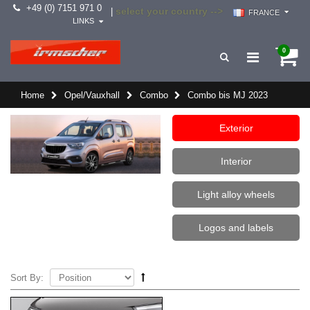
+49 (0) 7151 971 0
select your country -->
|
FRANCE
LINKS
0
Home
Opel/Vauxhall
Combo
Combo bis MJ 2023
Exterior
Interior
Light alloy wheels
Logos and labels
Sort By: