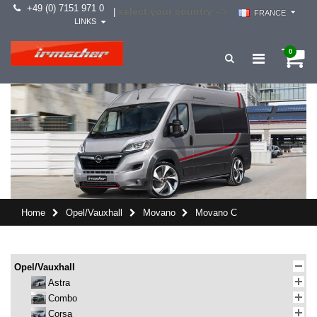
+49 (0) 7151 971 0
select your country -->
|
FRANCE
LINKS
0
Home
Opel/Vauxhall
Movano
Movano C
Opel/Vauxhall
Astra
Combo
Corsa