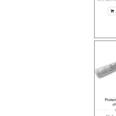
Protec
c