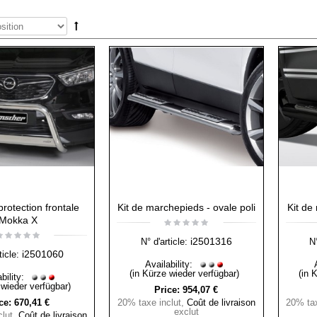
protection frontale
Kit de marchepieds - ovale poli
Kit de
Mokka X
i2501316
N° d'article:
N°
i2501060
ticle:
Availability:
(in Kürze wieder verfügbar)
(in 
bility:
 wieder verfügbar)
Price:
954,07 €
ce:
670,41 €
20% taxe inclut
,
Coût de livraison
20% tax
exclut
lut
,
Coût de livraison