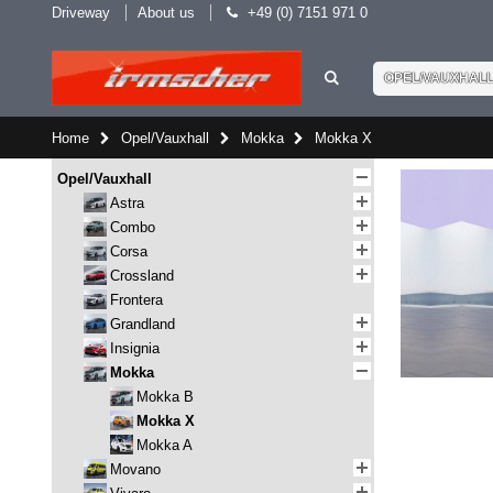
Driveway
About us
+49 (0) 7151 971 0
OPEL/VAUXHAL
Home
Opel/Vauxhall
Mokka
Mokka X
Opel/Vauxhall
Astra
Combo
Corsa
Crossland
Frontera
Grandland
Insignia
Mokka
Mokka B
Mokka X
Mokka A
Movano