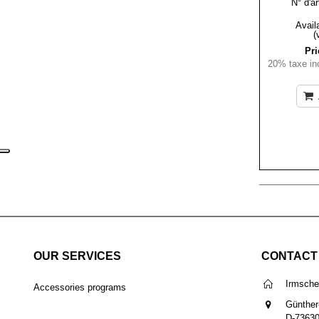
N° d'ar
Availa
(
Pri
20% taxe inc
OUR SERVICES
CONTACT
Irmsch
Accessories programs
Günther
D-7363