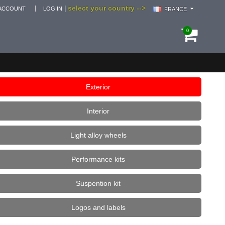
select your country -->
|
ACCOUNT
LOG IN
FRANCE
0
Exterior
Interior
Light alloy wheels
Performance kits
Suspention kit
Logos and labels