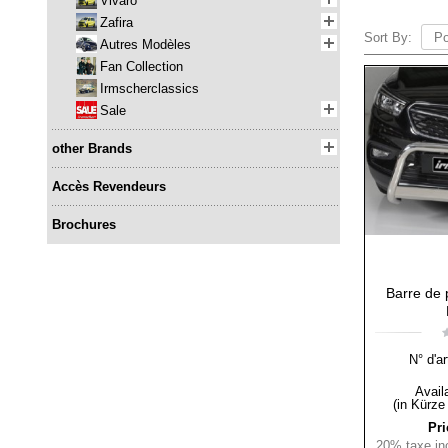
Vivaro
Zafira
Sort By:
Autres Modèles
Fan Collection
Irmscherclassics
Sale
other Brands
Accès Revendeurs
Brochures
Barre de 
N° d'ar
Availa
(in Kürze
Pri
20% taxe inc