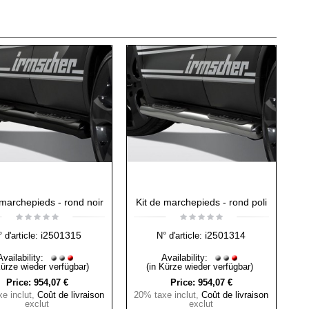
 marchepieds - rond noir
Kit de marchepieds - rond poli
i2501315
i2501314
 d'article:
N° d'article:
Availability:
Availability:
Kürze wieder verfügbar)
(in Kürze wieder verfügbar)
Price:
954,07 €
Price:
954,07 €
e inclut
,
Coût de livraison
20% taxe inclut
,
Coût de livraison
exclut
exclut