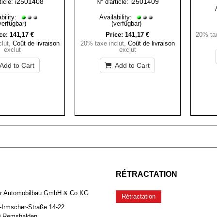
i2501408
i2501409
ticle:
N° d'article:
bility:
Availability:
verfügbar)
(verfügbar)
ce:
141,17 €
Price:
141,17 €
20% tax
lut
,
Coût de livraison
20% taxe inclut
,
Coût de livraison
exclut
exclut
Add to Cart
Add to Cart
RÉTRACTATION
er Automobilbau GmbH & Co.KG
Rétractation
-Irmscher-Straße 14-22
0 Remshalden