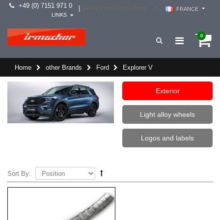
+49 (0) 7151 971 0
select your country -->
|
FRANCE
LINKS
0
Home
other Brands
Ford
Explorer V
Exterior
Light alloy wheels
Logos and labels
Sort By: