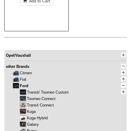
Add to Cart
Opel/Vauxhall
other Brands
Citroen
Fiat
Ford
Transit/ Tourneo Custom
Tourneo Connect
Transit Connect
Kuga
Kuga Hybrid
Galaxy
Puma