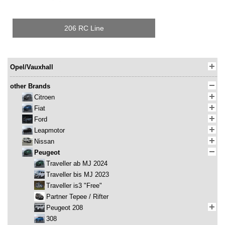
206 RC Line
Opel/Vauxhall
other Brands
Citroen
Fiat
Ford
Leapmotor
Nissan
Peugeot
Traveller ab MJ 2024
Traveller bis MJ 2023
Traveller is3 "Free"
Partner Tepee / Rifter
Peugeot 208
308