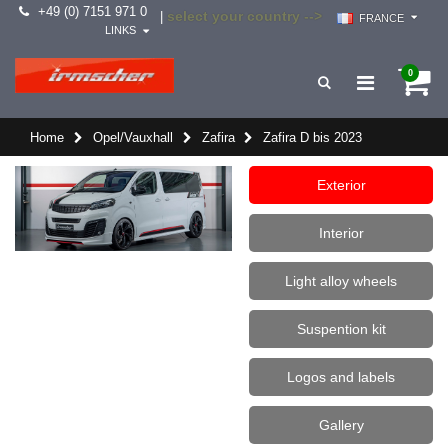
+49 (0) 7151 971 0
select your country -->
|
FRANCE
LINKS
0
Home
Opel/Vauxhall
Zafira
Zafira D bis 2023
Exterior
Interior
Light alloy wheels
Suspention kit
Logos and labels
Gallery