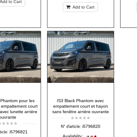
Add to Cart
Add to Cart
 Phantom pour les
IS3 Black Phantom avec
à empattement court
empattement court et hayon
avec lunette arrière
sans fenêtre arrière ouvrante
ouvrante
i5796820
N° d'article:
i5796821
ticle:
Availability: