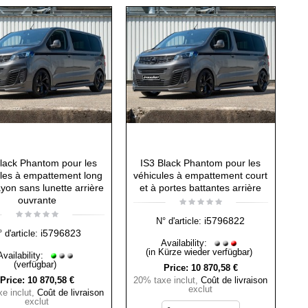
lack Phantom pour les
IS3 Black Phantom pour les
les à empattement long
véhicules à empattement court
ayon sans lunette arrière
et à portes battantes arrière
ouvrante
i5796822
N° d'article:
i5796823
 d'article:
Availability:
(in Kürze wieder verfügbar)
Availability:
(verfügbar)
Price:
10 870,58 €
Price:
10 870,58 €
20% taxe inclut
,
Coût de livraison
exclut
e inclut
,
Coût de livraison
exclut