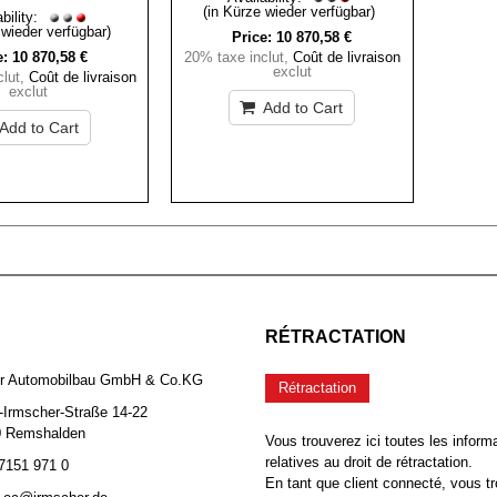
(in Kürze wieder verfügbar)
bility:
 wieder verfügbar)
Price:
10 870,58 €
e:
10 870,58 €
20% taxe inclut
,
Coût de livraison
exclut
lut
,
Coût de livraison
exclut
Add to Cart
Add to Cart
RÉTRACTATION
er Automobilbau GmbH & Co.KG
Rétractation
-Irmscher-Straße 14-22
0 Remshalden
Vous trouverez ici toutes les inform
relatives au droit de rétractation.
 7151 971 0
En tant que client connecté, vous tr