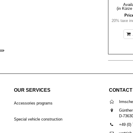
Availa
(in Kürze
Pric
20% taxe inc
OUR SERVICES
CONTACT
Irmsch
Accessories programs
Günther
D-7363
Special vehicle construction
+49 (0)