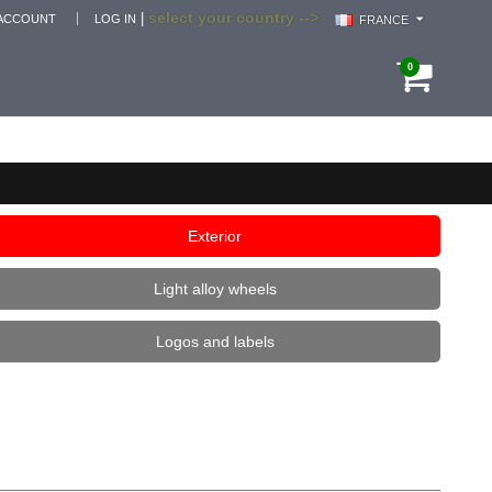
select your country -->
|
ACCOUNT
LOG IN
FRANCE
0
Exterior
Light alloy wheels
Logos and labels