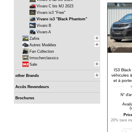
Vivaro C bis MJ 2023
Vivaro is3 "Free"
Vivaro is3 "Black Phantom"
Vivaro B
Vivaro A
Zafira
Autres Modèles
Fan Collection
Irmscherclassics
Sale
IS3 Black
véhicules 
other Brands
et à porte
Accès Revendeurs
N° d'ar
Brochures
Availa
(
Pric
20% taxe inc