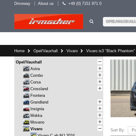
Driveway
About us
+49 (0) 7151 971 0
OPEL/VAUXHAL
Home
Opel/Vauxhall
Vivaro
Vivaro is3 "Black Phantom"
Opel/Vauxhall
Astra
Combo
Corsa
Crossland
Frontera
Grandland
Insignia
Mokka
Movano
Vivaro
Sort By:
Vivaro C ab MJ 2024