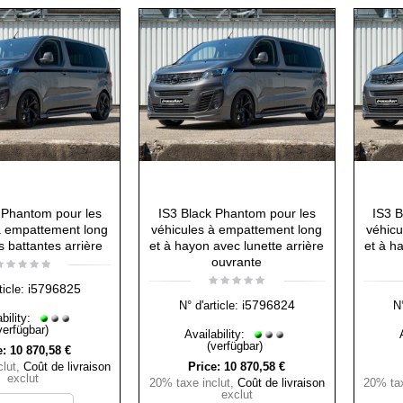
 Phantom pour les
IS3 Black Phantom pour les
IS3 B
à empattement long
véhicules à empattement long
véhicu
s battantes arrière
et à hayon avec lunette arrière
et à h
ouvrante
i5796825
ticle:
i5796824
N° d'article:
N°
bility:
verfügbar)
Availability:
(verfügbar)
e:
10 870,58 €
lut
,
Coût de livraison
Price:
10 870,58 €
exclut
20% taxe inclut
,
Coût de livraison
20% tax
exclut