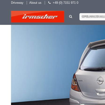
Driveway
About us
+49 (0) 7151 971 0
OPEL/VAUXHAL