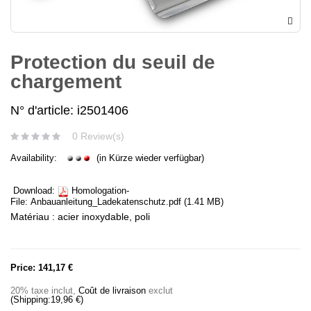
Protection du seuil de
chargement
N° d'article: i2501406
0 Review(s)
Availability:
(in Kürze wieder verfügbar)
Download:
Homologation-
File:
Anbauanleitung_Ladekatenschutz.pdf
(1.41 MB)
Matériau : acier inoxydable, poli
Price:
141,17 €
20% taxe inclut
,
Coût de livraison
exclut
(Shipping:
19,96 €
)