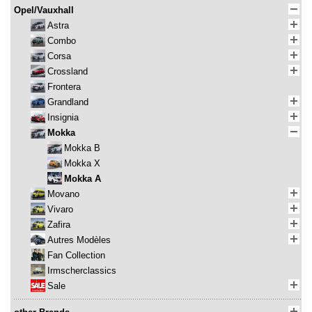
Opel/Vauxhall
Astra
Combo
Corsa
Crossland
Frontera
Grandland
Insignia
Mokka
Mokka B
Mokka X
Mokka A
Movano
Vivaro
Zafira
Autres Modèles
Fan Collection
Irmscherclassics
Sale