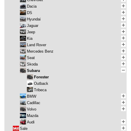
Dacia
DS
Hyundai
Jaguar
Jeep
Kia
Land Rover
Mercedes Benz
Seat
Skoda
Subaru
Forester
Outback
Tribeca
BMW
Cadillac
Volvo
Mazda
Audi
Sale