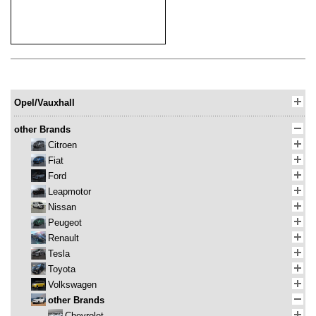
Opel/Vauxhall
other Brands
Citroen
Fiat
Ford
Leapmotor
Nissan
Peugeot
Renault
Tesla
Toyota
Volkswagen
other Brands
Chevrolet