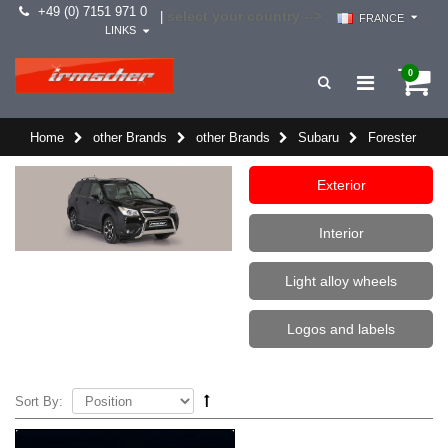
+49 (0) 7151 971 0
select your country -->
|
FRANCE
LINKS
0
Home
other Brands
other Brands
Subaru
Forester
Exterior
Interior
Light alloy wheels
Logos and labels
Sort By: