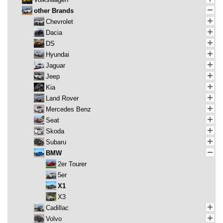
other Brands
Chevrolet
Dacia
DS
Hyundai
Jaguar
Jeep
Kia
Land Rover
Mercedes Benz
Seat
Skoda
Subaru
BMW
2er Tourer
5er
X1
X3
Cadillac
Volvo