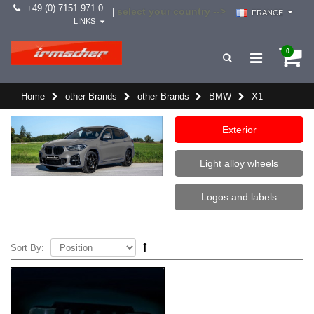
+49 (0) 7151 971 0
select your country -->
|
FRANCE
LINKS
0
Home
other Brands
other Brands
BMW
X1
Exterior
Light alloy wheels
Logos and labels
Sort By: