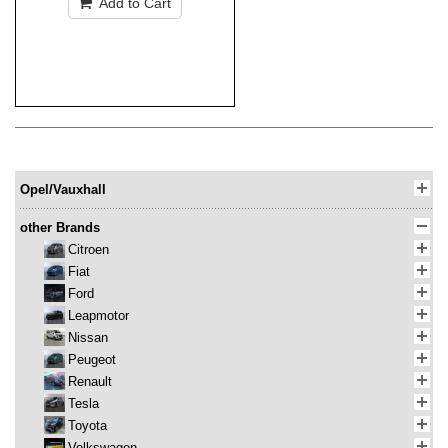
Add to Cart
Opel/Vauxhall
other Brands
Citroen
Fiat
Ford
Leapmotor
Nissan
Peugeot
Renault
Tesla
Toyota
Volkswagen