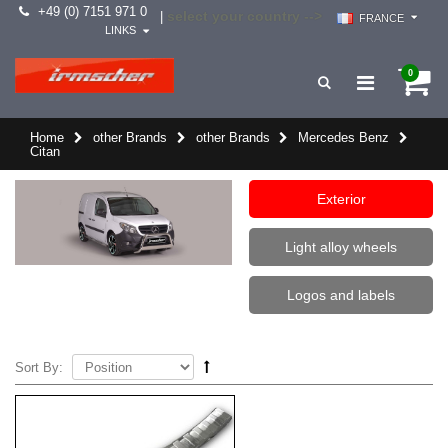
+49 (0) 7151 971 0
select your country -->
|
FRANCE
LINKS
0
Home
other Brands
other Brands
Mercedes Benz
Citan
Exterior
Light alloy wheels
Logos and labels
Sort By: