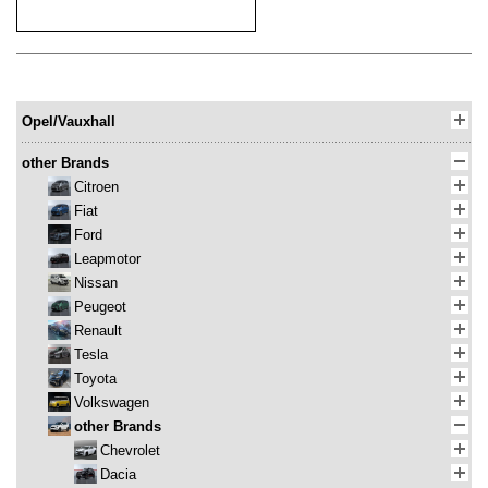
Opel/Vauxhall
other Brands
Citroen
Fiat
Ford
Leapmotor
Nissan
Peugeot
Renault
Tesla
Toyota
Volkswagen
other Brands
Chevrolet
Dacia