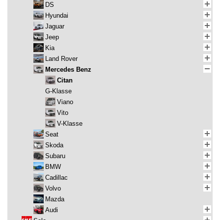
DS
Hyundai
Jaguar
Jeep
Kia
Land Rover
Mercedes Benz
Citan
G-Klasse
Viano
Vito
V-Klasse
Seat
Skoda
Subaru
BMW
Cadillac
Volvo
Mazda
Audi