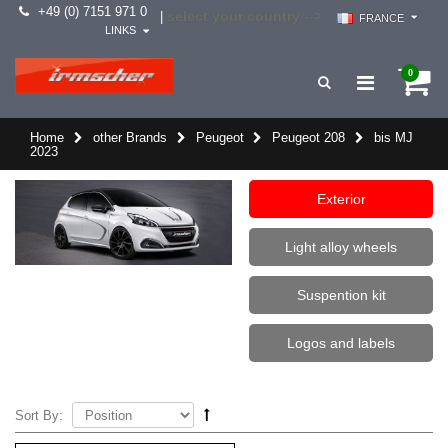
+49 (0) 7151 971 0
select your country -->
|
FRANCE
LINKS
0
Home
other Brands
Peugeot
Peugeot 208
bis MJ
2023
Exterior
Light alloy wheels
Suspention kit
Logos and labels
Sort By: