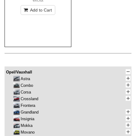
exclut
Add to Cart
Opel/Vauxhall
Astra
Combo
Corsa
Crossland
Frontera
Grandland
Insignia
Mokka
Movano