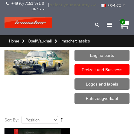
+49 (0) 7151 971 0
select your country -->
|
FRANCE
LINKS
0
Home
Opel/Vauxhall
Irmscherclassics
Engine parts
Freizeit und Business
Logos and labels
Fahrzeugverkauf
Sort By: