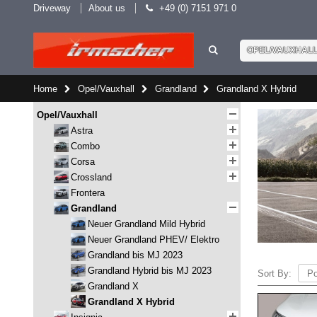
Driveway
About us
+49 (0) 7151 971 0
OPEL/VAUXHAL
Home
Opel/Vauxhall
Grandland
Grandland X Hybrid
Opel/Vauxhall
Astra
Combo
Corsa
Crossland
Frontera
Grandland
Neuer Grandland Mild Hybrid
Neuer Grandland PHEV/ Elektro
Grandland bis MJ 2023
Grandland Hybrid bis MJ 2023
Sort By:
Grandland X
Grandland X Hybrid