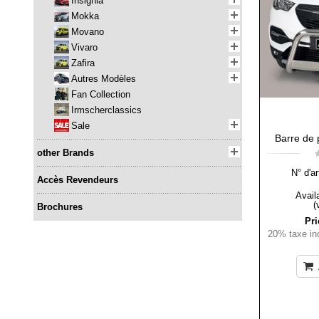
Insignia
Mokka
Movano
Vivaro
Zafira
Autres Modèles
Fan Collection
Irmscherclassics
Sale
Barre de 
other Brands
N° d'ar
Accès Revendeurs
Availa
(
Brochures
Pri
20% taxe inc