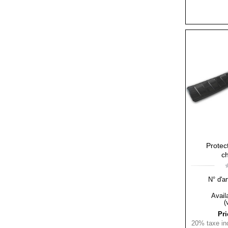
Protec
c
N° d'ar
Availa
(
Pri
20% taxe inc