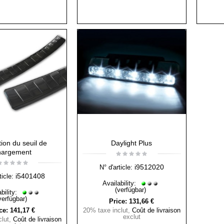
tion du seuil de
Daylight Plus
hargement
i9512020
N° d'article:
i5401408
ticle:
Availability:
(verfügbar)
bility:
verfügbar)
Price:
131,66 €
ce:
141,17 €
20% taxe inclut
,
Coût de livraison
exclut
lut
,
Coût de livraison