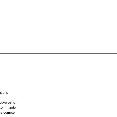
ations
ouverez le
e commande
re compte