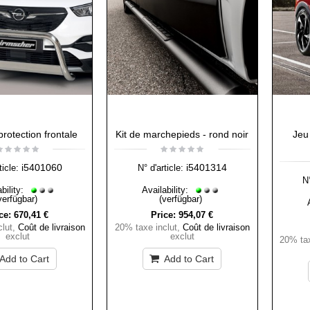
protection frontale
Kit de marchepieds - rond noir
Jeu
i5401060
i5401314
ticle:
N° d'article:
N°
bility:
Availability:
verfügbar)
(verfügbar)
ce:
670,41 €
Price:
954,07 €
lut
,
Coût de livraison
20% taxe inclut
,
Coût de livraison
exclut
exclut
20% tax
Add to Cart
Add to Cart