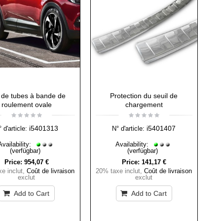
 de tubes à bande de
Protection du seuil de
roulement ovale
chargement
i5401313
i5401407
 d'article:
N° d'article:
Availability:
Availability:
(verfügbar)
(verfügbar)
Price:
954,07 €
Price:
141,17 €
e inclut
,
Coût de livraison
20% taxe inclut
,
Coût de livraison
exclut
exclut
Add to Cart
Add to Cart