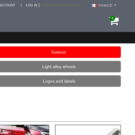
select your country -->
|
ACCOUNT
LOG IN
FRANCE
0
Exterior
Light alloy wheels
Logos and labels