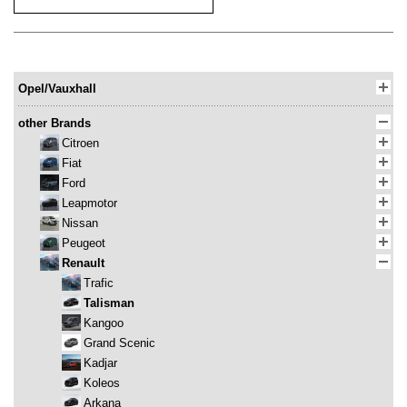
Opel/Vauxhall
other Brands
Citroen
Fiat
Ford
Leapmotor
Nissan
Peugeot
Renault
Trafic
Talisman
Kangoo
Grand Scenic
Kadjar
Koleos
Arkana