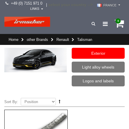
+49 (0) 7151 971 0
select your country -->
|
FRANCE
LINKS
0
Home
other Brands
Renault
Talisman
Exterior
Light alloy wheels
Logos and labels
Sort By: