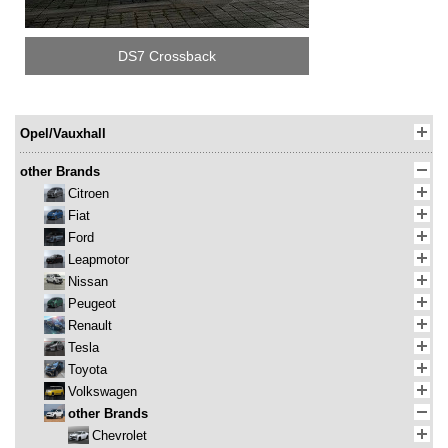
DS7 Crossback
Opel/Vauxhall
other Brands
Citroen
Fiat
Ford
Leapmotor
Nissan
Peugeot
Renault
Tesla
Toyota
Volkswagen
other Brands
Chevrolet