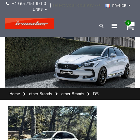
+49 (0) 7151 971 0
select your country -->
|
FRANCE
LINKS
0
Home
other Brands
other Brands
DS