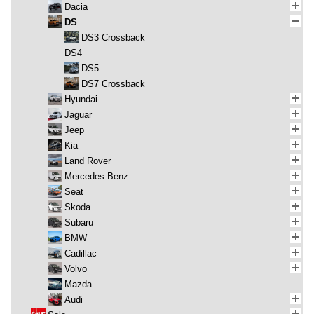
Dacia
DS
DS3 Crossback
DS4
DS5
DS7 Crossback
Hyundai
Jaguar
Jeep
Kia
Land Rover
Mercedes Benz
Seat
Skoda
Subaru
BMW
Cadillac
Volvo
Mazda
Audi