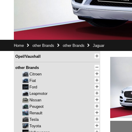
Home
other Brands
other Brands
Jaguar
Opel/Vauxhall
other Brands
Citroen
Fiat
Ford
Leapmotor
Nissan
Peugeot
Renault
Tesla
Toyota