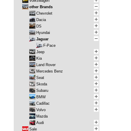
Volkswagen
other Brands
Chevrolet
Dacia
DS
Hyundai
Jaguar
F-Pace
Jeep
Kia
Land Rover
Mercedes Benz
Seat
Skoda
Subaru
BMW
Cadillac
Volvo
Mazda
Audi
Sale