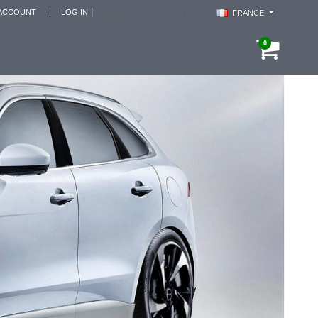
select your country -->
|
ACCOUNT
LOG IN
FRANCE
0