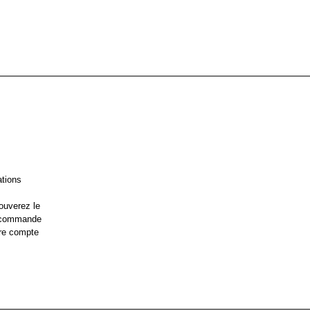
ations
ouverez le
e commande
re compte