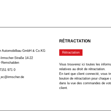
RÉTRACTATION
er Automobilbau GmbH & Co.KG
Rétractation
-Irmscher-Straße 14-22
0 Remshalden
Vous trouverez ici toutes les inform
relatives au droit de rétractation.
 7151 971 0
En tant que client connecté, vous tr
b_ec@irmscher.de
bouton de rétractation pour chaqu
dans la vue des commandes de vot
client.