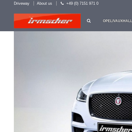
Driveway
About us
+49 (0) 7151 971 0
OPEL/VAUXHAL