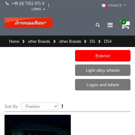
+49 (0) 7151 971 0
select your country -->
|
FRANCE
LINKS
0
Home
other Brands
other Brands
DS
DS4
Exterior
Light alloy wheels
Logos and labels
Sort By: