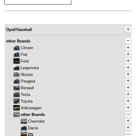
Opel/Vauxhall
other Brands
Citroen
Fiat
Ford
Leapmotor
Nissan
Peugeot
Renault
Tesla
Toyota
Volkswagen
other Brands
Chevrolet
Dacia
DS