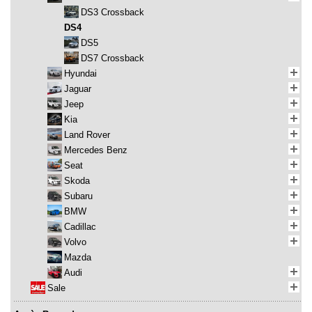
DS3 Crossback
DS4
DS5
DS7 Crossback
Hyundai
Jaguar
Jeep
Kia
Land Rover
Mercedes Benz
Seat
Skoda
Subaru
BMW
Cadillac
Volvo
Mazda
Audi
Sale