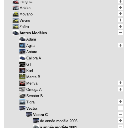
Insignia
Mokka
Movano
Vivaro
Zafira
Autres Modèles
Adam
Agila
Antara
Calibra A
GT
Karl
Manta B
Meriva
Omega A
Senator B
Tigra
Vectra
Vectra C
de année modèle 2006
a année modèle 2005