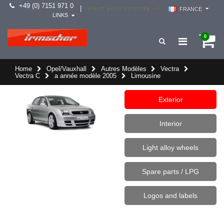
+49 (0) 7151 971 0
select your country -->
|
FRANCE
LINKS
0
Home
Opel/Vauxhall
Autres Modèles
Vectra
Vectra C
a année modèle 2005
Limousine
Exterior
Interior
Light alloy wheels
Spare parts / LPG
Logos and labels