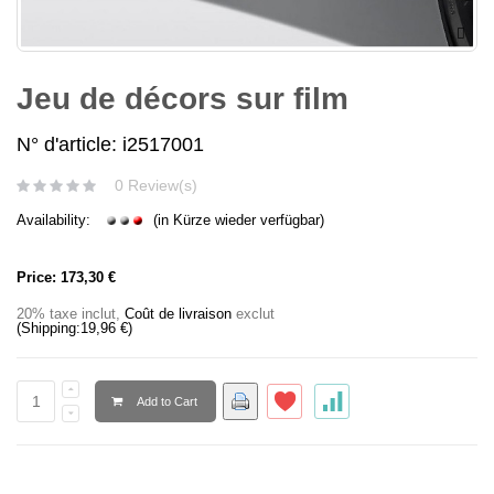
Jeu de décors sur film
N° d'article: i2517001
0 Review(s)
Availability:
(in Kürze wieder verfügbar)
Price:
173,30 €
20% taxe inclut
,
Coût de livraison
exclut
(Shipping:
19,96 €
)
Add to Cart