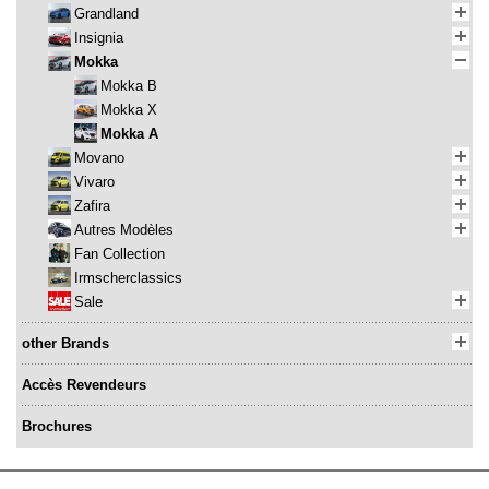
Grandland
Insignia
Mokka
Mokka B
Mokka X
Mokka A
Movano
Vivaro
Zafira
Autres Modèles
Fan Collection
Irmscherclassics
Sale
other Brands
Accès Revendeurs
Brochures