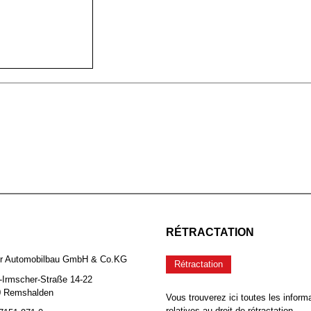
RÉTRACTATION
er Automobilbau GmbH & Co.KG
Rétractation
-Irmscher-Straße 14-22
0 Remshalden
Vous trouverez ici toutes les inform
relatives au droit de rétractation.