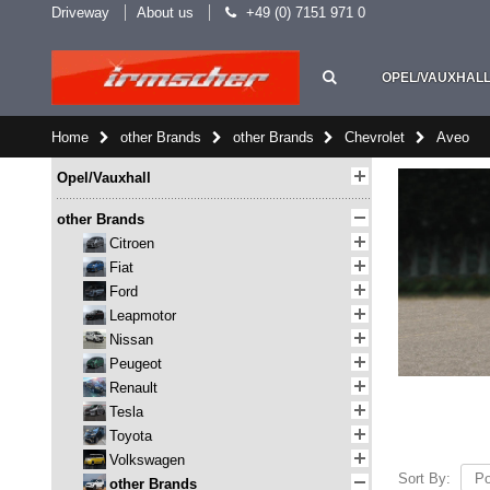
Driveway
About us
+49 (0) 7151 971 0
OPEL/VAUXHAL
Home
other Brands
other Brands
Chevrolet
Aveo
Opel/Vauxhall
other Brands
Citroen
Fiat
Ford
Leapmotor
Nissan
Peugeot
Renault
Tesla
Toyota
Volkswagen
Sort By:
other Brands