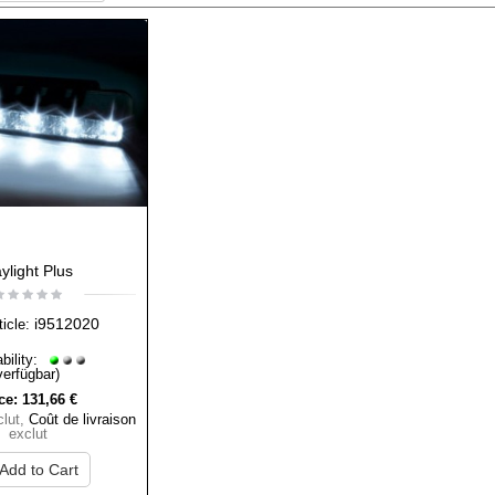
ylight Plus
i9512020
ticle:
bility:
verfügbar)
ce:
131,66 €
lut
,
Coût de livraison
exclut
Add to Cart