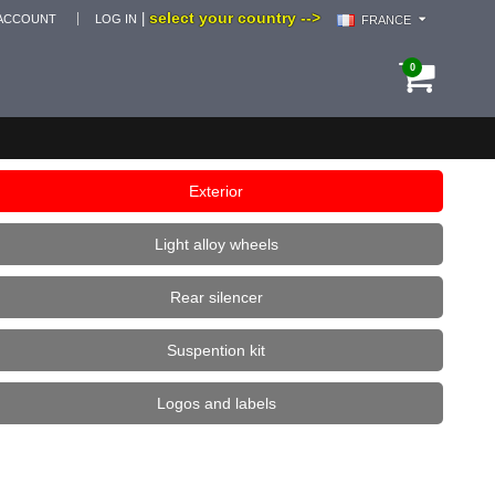
select your country -->
|
ACCOUNT
LOG IN
FRANCE
0
Exterior
Light alloy wheels
Rear silencer
Suspention kit
Logos and labels