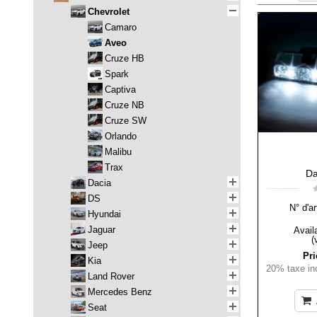
Chevrolet
Camaro
Aveo
Cruze HB
Spark
Captiva
Cruze NB
Cruze SW
Orlando
Malibu
Trax
Da
Dacia
DS
N° d'ar
Hyundai
Jaguar
Availa
(
Jeep
Pri
Kia
20% taxe inc
Land Rover
Mercedes Benz
Seat