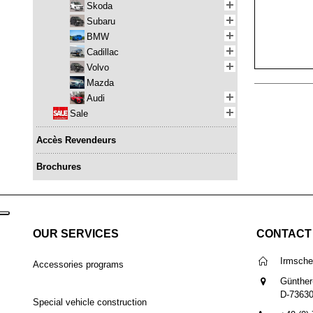
Skoda
Subaru
BMW
Cadillac
Volvo
Mazda
Audi
Sale
Accès Revendeurs
Brochures
OUR SERVICES
CONTACT
Irmsch
Accessories programs
Günther
D-7363
Special vehicle construction