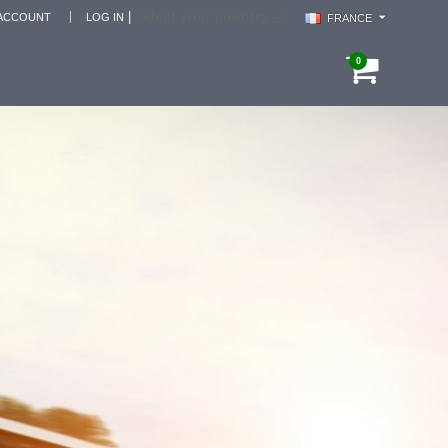
select your country -->
|
ACCOUNT
LOG IN
FRANCE
0