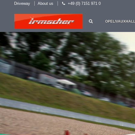
Driveway
About us
+49 (0) 7151 971 0
OPEL/VAUXHAL