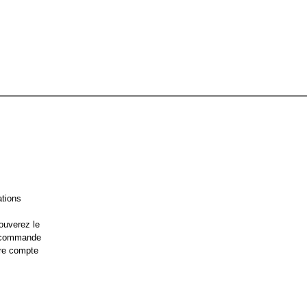
ations
ouverez le
e commande
re compte