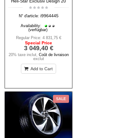
Heli-Star Exclusiv Design 20
i9964445
N° d'article:
Availability:
(verfügbar)
Regular Price:
4 831,75 €
Special Price
3 049,40 €
20% taxe inclut
,
Coût de livraison
exclut
Add to Cart
SALE