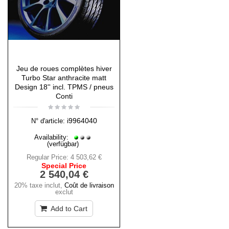
Jeu de roues complètes hiver
Turbo Star anthracite matt
Design 18'' incl. TPMS / pneus
Conti
i9964040
N° d'article:
Availability:
(verfügbar)
Regular Price:
4 503,62 €
Special Price
2 540,04 €
20% taxe inclut
,
Coût de livraison
exclut
Add to Cart