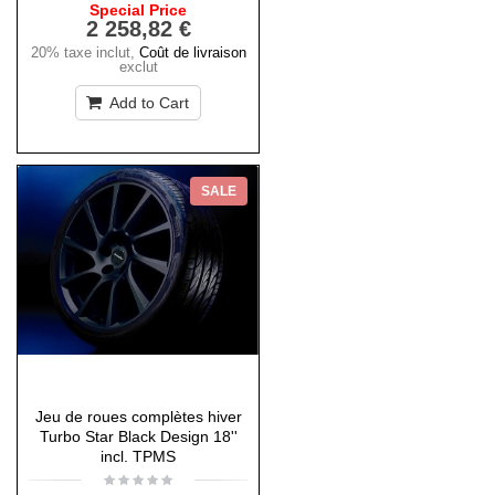
Special Price
2 258,82 €
20% taxe inclut
,
Coût de livraison
exclut
Add to Cart
SALE
Jeu de roues complètes hiver
Turbo Star Black Design 18''
incl. TPMS