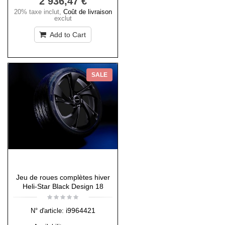
2 936,47 €
20% taxe inclut
,
Coût de livraison
exclut
Add to Cart
SALE
Jeu de roues complètes hiver
Heli-Star Black Design 18
i9964421
N° d'article: