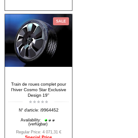
SALE
Train de roues complet pour
l'hiver Cosmo Star Exclusive
Design 19''
i9964452
N° d'article:
Availability:
(verfügbar)
Regular Price:
4 071,31 €
Special Price