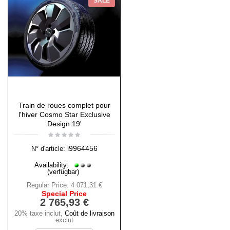
SALE
Train de roues complet pour
l'hiver Cosmo Star Exclusive
Design 19'
i9964456
N° d'article:
Availability:
(verfügbar)
Regular Price:
4 071,31 €
Special Price
2 765,93 €
20% taxe inclut
,
Coût de livraison
exclut