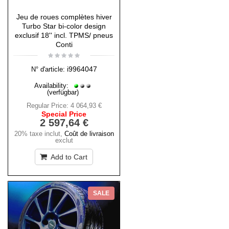
Jeu de roues complètes hiver
Turbo Star bi-color design
exclusif 18'' incl. TPMS/ pneus
Conti
i9964047
N° d'article:
Availability:
(verfügbar)
Regular Price:
4 064,93 €
Special Price
2 597,64 €
20% taxe inclut
,
Coût de livraison
exclut
Add to Cart
SALE