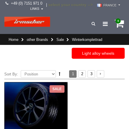
+49 (0) 7151 971 0
select your country -->
|
FRANCE
LINKS
0
Home
other Brands
Sale
Winterkomplettrad
Light alloy wheels
1
2
3
Sort By:
SALE