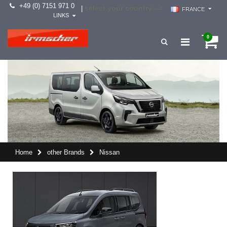
+49 (0) 7151 971 0
select your country -->
|
FRANCE
LINKS
0
Home
other Brands
Nissan