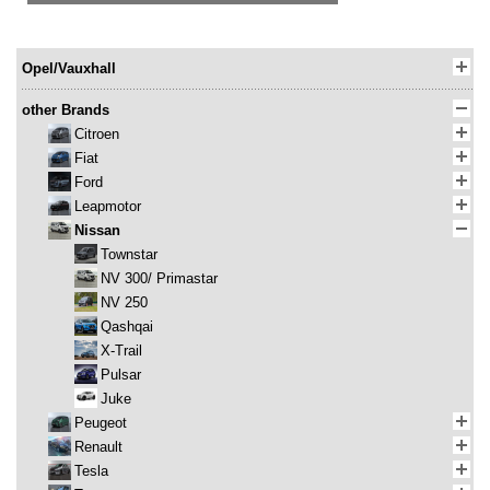
Opel/Vauxhall
other Brands
Citroen
Fiat
Ford
Leapmotor
Nissan
Townstar
NV 300/ Primastar
NV 250
Qashqai
X-Trail
Pulsar
Juke
Peugeot
Renault
Tesla