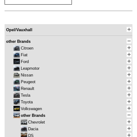
Opel/Vauxhall
other Brands
Citroen
Fiat
Ford
Leapmotor
Nissan
Peugeot
Renault
Tesla
Toyota
Volkswagen
other Brands
Chevrolet
Dacia
DS