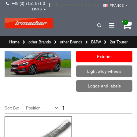
+49 (0) 7151 971 0
select your country -->
|
FRANCE
LINKS
0
Home
other Brands
other Brands
BMW
2er Tourer
Exterior
Light alloy wheels
Logos and labels
Sort By: