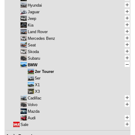
Hyundai
Jaguar
Jeep
Kia
Land Rover
Mercedes Benz
Seat
Skoda
Subaru
BMW
2er Tourer
5er
X1
X3
Cadillac
Volvo
Mazda
Audi
Sale