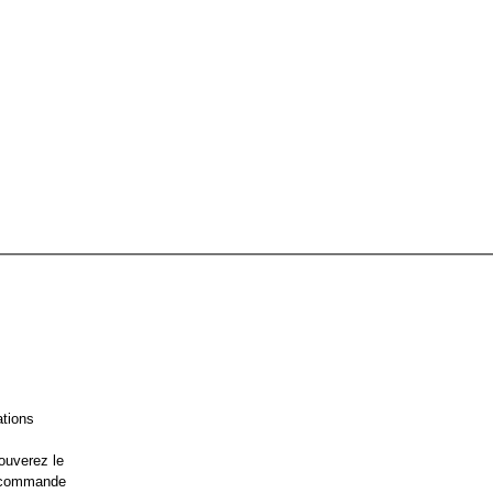
ations
ouverez le
e commande