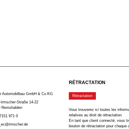
RÉTRACTATION
er Automobilbau GmbH & Co.KG
Rétractation
-Irmscher-Straße 14-22
0 Remshalden
Vous trouverez ici toutes les inform
relatives au droit de rétractation.
 7151 971 0
En tant que client connecté, vous tr
b_ec@irmscher.de
bouton de rétractation pour chaqu