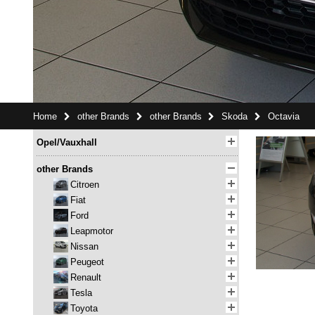
Home
other Brands
other Brands
Skoda
Octavia
Opel/Vauxhall
other Brands
Citroen
Fiat
Ford
Leapmotor
Nissan
Peugeot
Renault
Tesla
Toyota