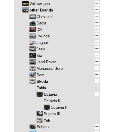
Volkswagen
other Brands
Chevrolet
Dacia
DS
Hyundai
Jaguar
Jeep
Kia
Land Rover
Mercedes Benz
Seat
Skoda
Fabia
Octavia
Octavia II
Octavia III
Superb III
Yeti
Subaru