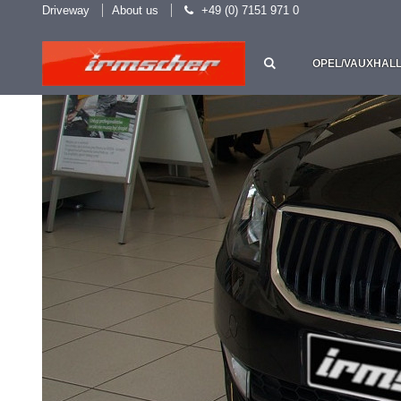
Driveway
About us
+49 (0) 7151 971 0
OPEL/VAUXHAL