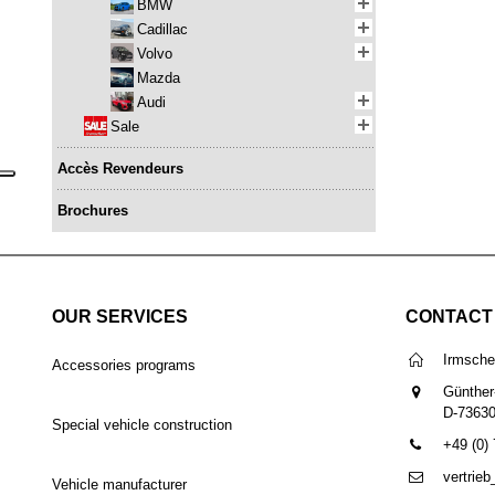
BMW
Cadillac
Volvo
Mazda
Audi
Sale
Accès Revendeurs
Brochures
OUR SERVICES
CONTACT
Irmsch
Accessories programs
Günther
D-7363
Special vehicle construction
+49 (0)
vertrie
Vehicle manufacturer