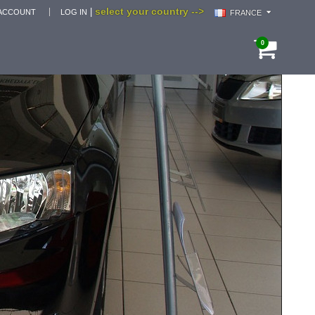
select your country -->
|
ACCOUNT
LOG IN
FRANCE
0