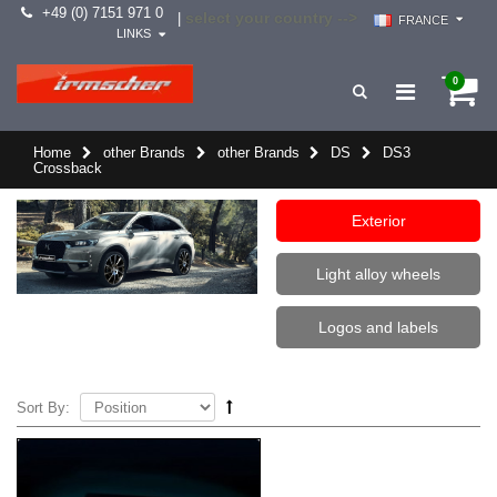
+49 (0) 7151 971 0
select your country -->
|
FRANCE
LINKS
0
Home
other Brands
other Brands
DS
DS3
Crossback
Exterior
Light alloy wheels
Logos and labels
Sort By: