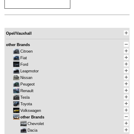
Opel/Vauxhall
other Brands
Citroen
Fiat
Ford
Leapmotor
Nissan
Peugeot
Renault
Tesla
Toyota
Volkswagen
other Brands
Chevrolet
Dacia