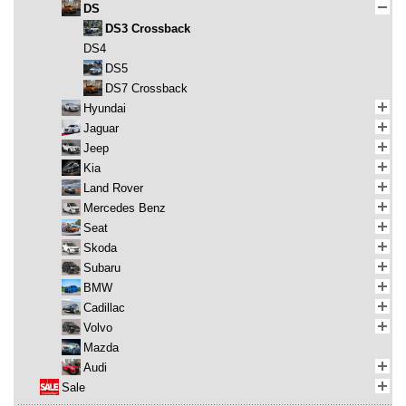
DS
DS3 Crossback
DS4
DS5
DS7 Crossback
Hyundai
Jaguar
Jeep
Kia
Land Rover
Mercedes Benz
Seat
Skoda
Subaru
BMW
Cadillac
Volvo
Mazda
Audi
Sale