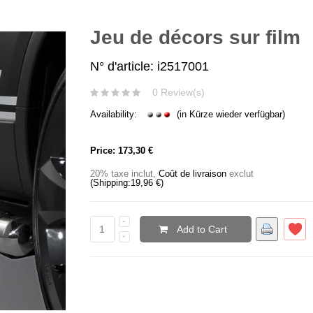
Jeu de décors sur film
N° d'article: i2517001
0 Review(s)
Availability:
(in Kürze wieder verfügbar)
Price:
173,30 €
20% taxe inclut
,
Coût de livraison
exclut
(Shipping:
19,96 €
)
Add to Cart