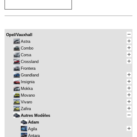
Opel/Vauxhall
Astra
Combo
Corsa
Crossland
Frontera
Grandland
Insignia
Mokka
Movano
Vivaro
Zafira
Autres Modèles
Adam
Agila
Antara