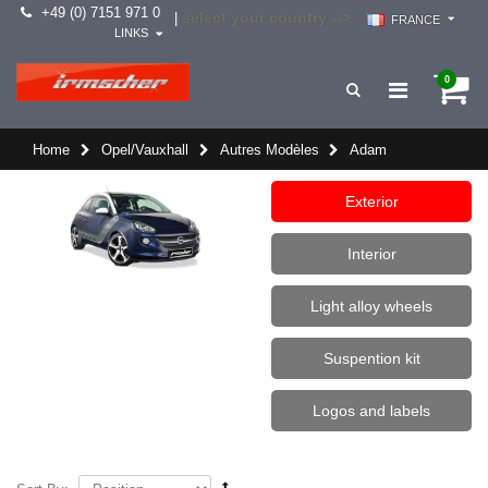
+49 (0) 7151 971 0
select your country -->
|
FRANCE
LINKS
0
Home
Opel/Vauxhall
Autres Modèles
Adam
Exterior
Interior
Light alloy wheels
Suspention kit
Logos and labels