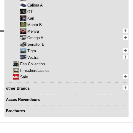
Calibra A
GT
Karl
Manta B
Meriva
Omega A
Senator B
Tigra
Vectra
Fan Collection
Irmscherclassics
Sale
other Brands
Accès Revendeurs
Brochures