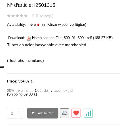
N° d'article: i2501315
0 Review(s)
Availability:
(in Kürze wieder verfügbar)
Download:
Homologation-File:
800_01_300_.pdf
(188.27 KB)
Tubes en acier inoxydable avec marchepied
(illustration similaire)
Price:
954,07 €
20% taxe inclut
,
Coût de livraison
exclut
(Shipping:
69,00 €
)
Add to Cart