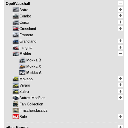
Opel/Vauxhall
Astra
Combo
Corsa
Crossland
Frontera
Grandland
Insignia
Mokka
Mokka B
Mokka X
Mokka A
Movano
Vivaro
Zafira
Autres Modèles
Fan Collection
Irmscherclassics
Sale
other Brands