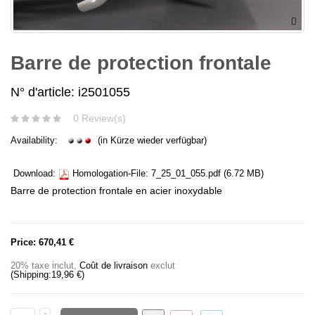
Barre de protection frontale
N° d'article: i2501055
0 Review(s)
Availability:
(in Kürze wieder verfügbar)
Download:
Homologation-File:
7_25_01_055.pdf
(6.72 MB)
Barre de protection frontale en acier inoxydable
Price:
670,41 €
20% taxe inclut
,
Coût de livraison
exclut
(Shipping:
19,96 €
)