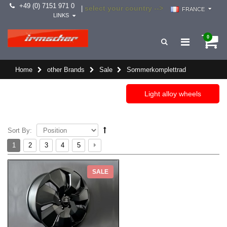
+49 (0) 7151 971 0
select your country -->
|
FRANCE
LINKS
0
Home
other Brands
Sale
Sommerkomplettrad
Light alloy wheels
Sort By:
1
2
3
4
5
SALE