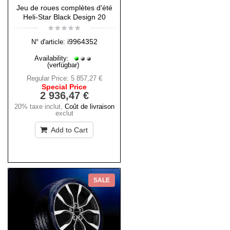
Jeu de roues complètes d'été
Heli-Star Black Design 20
i9964352
N° d'article:
Availability:
(verfügbar)
Regular Price:
5 857,27 €
Special Price
2 936,47 €
20% taxe inclut
,
Coût de livraison
exclut
Add to Cart
SALE