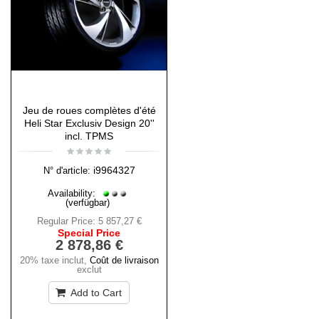
Jeu de roues complètes d'été
Heli Star Exclusiv Design 20''
incl. TPMS
i9964327
N° d'article:
Availability:
(verfügbar)
Regular Price:
5 857,27 €
Special Price
2 878,86 €
20% taxe inclut
,
Coût de livraison
exclut
Add to Cart