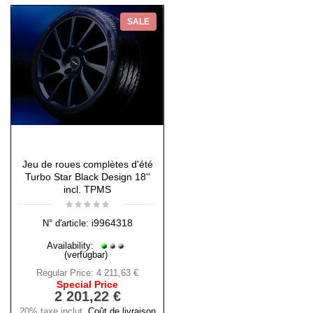
SALE
Jeu de roues complètes d'été
Turbo Star Black Design 18''
incl. TPMS
i9964318
N° d'article:
Availability:
(verfügbar)
Regular Price:
4 211,63 €
Special Price
2 201,22 €
20% taxe inclut
,
Coût de livraison