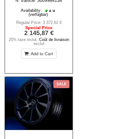
3009964134
N° d'article:
Availability:
(verfügbar)
Regular Price:
3 372,62 €
Special Price
2 145,87 €
20% taxe inclut
,
Coût de livraison
exclut
Add to Cart
SALE