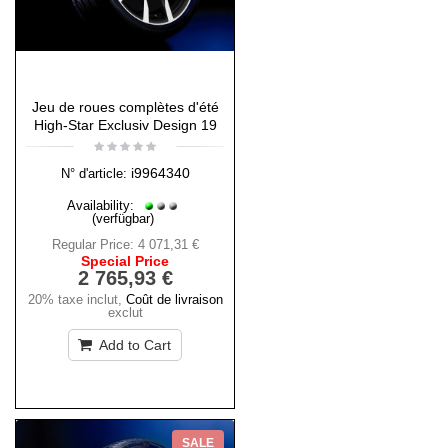
Jeu de roues complètes d'été
High-Star Exclusiv Design 19
i9964340
N° d'article:
Availability:
(verfügbar)
Regular Price:
4 071,31 €
Special Price
2 765,93 €
20% taxe inclut
,
Coût de livraison
exclut
Add to Cart
SALE