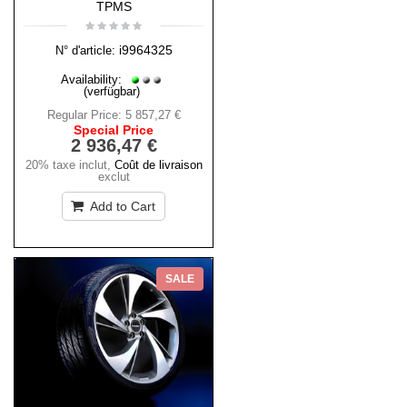
TPMS
i9964325
N° d'article:
Availability:
(verfügbar)
Regular Price:
5 857,27 €
Special Price
2 936,47 €
20% taxe inclut
,
Coût de livraison
exclut
Add to Cart
SALE