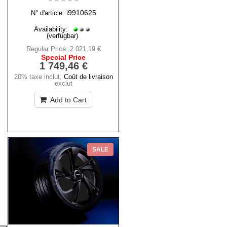
i9910625
N° d'article:
Availability:
(verfügbar)
Regular Price:
2 021,19 €
Special Price
1 749,46 €
20% taxe inclut
,
Coût de livraison
exclut
Add to Cart
SALE