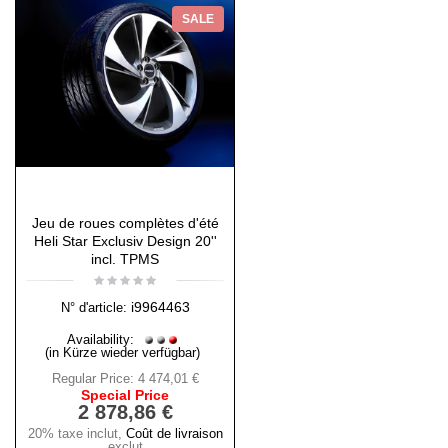
SALE
Jeu de roues complètes d'été
Heli Star Exclusiv Design 20''
incl. TPMS
i9964463
N° d'article:
Availability:
(in Kürze wieder verfügbar)
Regular Price:
4 474,01 €
Special Price
2 878,86 €
20% taxe inclut
,
Coût de livraison
exclut