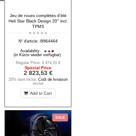
Jeu de roues complètes d'été
Heli Star Black Design 20'' incl.
TPMS
i9964464
N° d'article:
Availability:
(in Kürze wieder verfügbar)
Regular Price:
4 474,01 €
Special Price
2 823,53 €
20% taxe inclut
,
Coût de livraison
exclut
Add to Cart
SALE