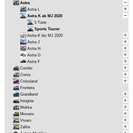
Astra
Astra L
Astra K ab MJ 2020
5 Türer
Sports Tourer
Astra K bis MJ 2020
Astra J
Astra H
Astra G
Astra F
Combo
Corsa
Crossland
Frontera
Grandland
Insignia
Mokka
Movano
Vivaro
Zafira