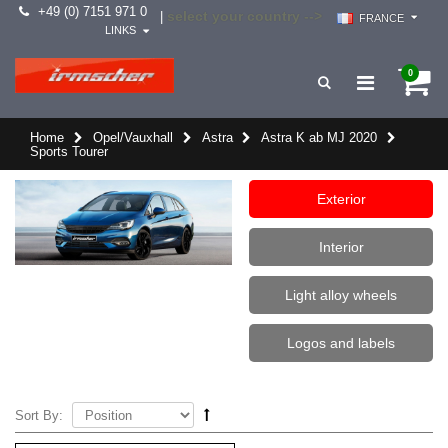
+49 (0) 7151 971 0
select your country -->
|
FRANCE
LINKS
0
Home
Opel/Vauxhall
Astra
Astra K ab MJ 2020
Sports Tourer
Exterior
Interior
Light alloy wheels
Logos and labels
Sort By: