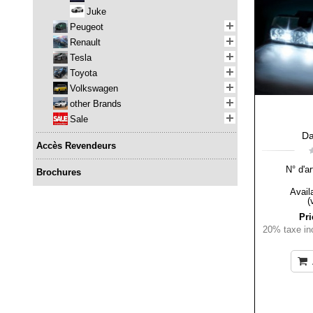
Juke
Peugeot
Renault
Tesla
Toyota
Volkswagen
other Brands
Sale
Da
Accès Revendeurs
N° d'ar
Brochures
Availa
(
Pri
20% taxe inc