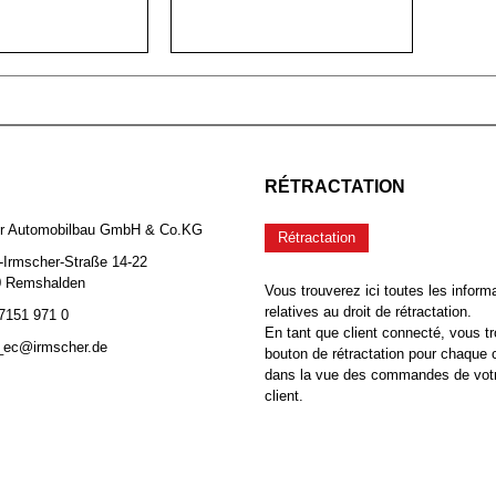
RÉTRACTATION
er Automobilbau GmbH & Co.KG
Rétractation
-Irmscher-Straße 14-22
0 Remshalden
Vous trouverez ici toutes les inform
relatives au droit de rétractation.
 7151 971 0
En tant que client connecté, vous tr
b_ec@irmscher.de
bouton de rétractation pour chaqu
dans la vue des commandes de vot
client.