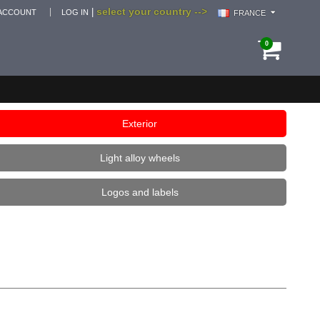
select your country -->
|
ACCOUNT
LOG IN
FRANCE
0
Exterior
Light alloy wheels
Logos and labels