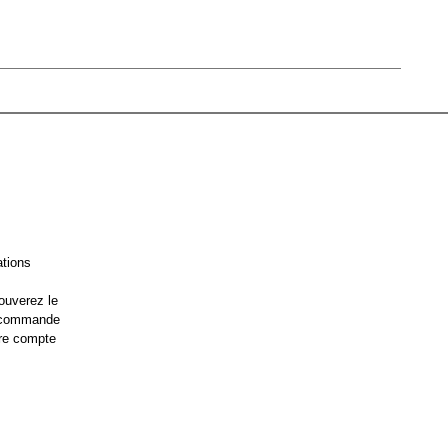
ations
ouverez le
e commande
re compte