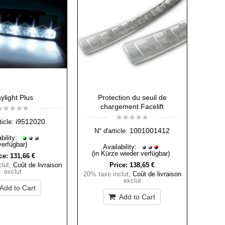
ylight Plus
Protection du seuil de
chargement Facelift
i9512020
ticle:
1001001412
N° d'article:
bility:
verfügbar)
Availability:
(in Kürze wieder verfügbar)
ce:
131,66 €
lut
,
Coût de livraison
Price:
138,65 €
exclut
20% taxe inclut
,
Coût de livraison
exclut
Add to Cart
Add to Cart