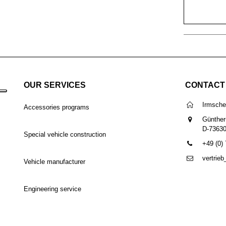
OUR SERVICES
CONTACT
Irmsch
Accessories programs
Günther
D-7363
Special vehicle construction
+49 (0)
vertrie
Vehicle manufacturer
Engineering service