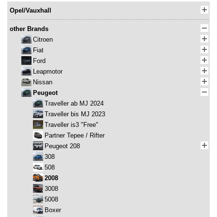
Opel/Vauxhall
other Brands
Citroen
Fiat
Ford
Leapmotor
Nissan
Peugeot
Traveller ab MJ 2024
Traveller bis MJ 2023
Traveller is3 "Free"
Partner Tepee / Rifter
Peugeot 208
308
508
2008
3008
5008
Boxer