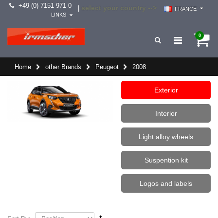
+49 (0) 7151 971 0
select your country -->
|
FRANCE
LINKS
0
Home
other Brands
Peugeot
2008
Exterior
Interior
Light alloy wheels
Suspention kit
Logos and labels