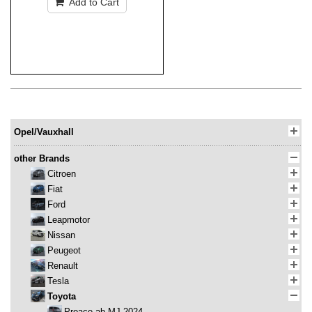
Add to Cart
Opel/Vauxhall
other Brands
Citroen
Fiat
Ford
Leapmotor
Nissan
Peugeot
Renault
Tesla
Toyota
Proace ab MJ 2024