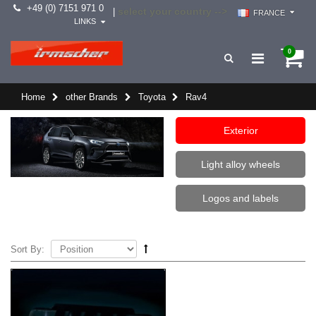
+49 (0) 7151 971 0
select your country -->
|
FRANCE
LINKS
0
Home
other Brands
Toyota
Rav4
Exterior
Light alloy wheels
Logos and labels
Sort By: