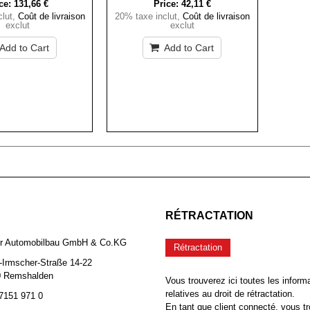
ce:
131,66 €
Price:
42,11 €
lut
,
Coût de livraison
20% taxe inclut
,
Coût de livraison
exclut
exclut
Add to Cart
Add to Cart
RÉTRACTATION
er Automobilbau GmbH & Co.KG
Rétractation
-Irmscher-Straße 14-22
0 Remshalden
Vous trouverez ici toutes les inform
relatives au droit de rétractation.
 7151 971 0
En tant que client connecté, vous tr