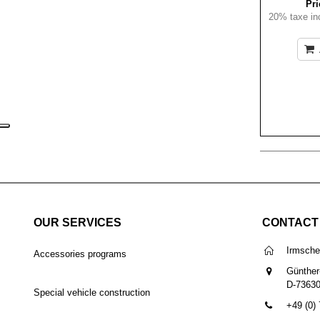
Pri
20% taxe inc
OUR SERVICES
CONTACT
Irmsch
Accessories programs
Günther
D-7363
Special vehicle construction
+49 (0)