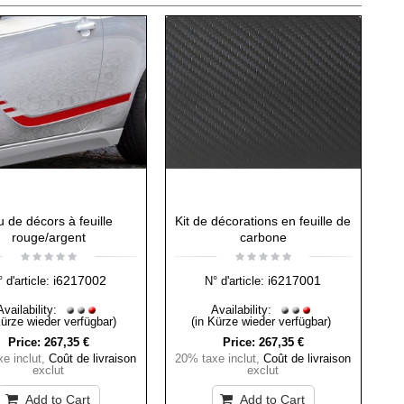
u de décors à feuille
Kit de décorations en feuille de
rouge/argent
carbone
i6217002
i6217001
 d'article:
N° d'article:
Availability:
Availability:
Kürze wieder verfügbar)
(in Kürze wieder verfügbar)
Price:
267,35 €
Price:
267,35 €
e inclut
,
Coût de livraison
20% taxe inclut
,
Coût de livraison
exclut
exclut
Add to Cart
Add to Cart