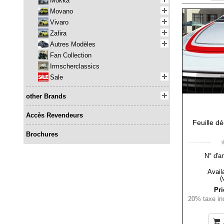
Mokka
Movano
Vivaro
Zafira
Autres Modèles
Fan Collection
Irmscherclassics
Sale
other Brands
Accès Revendeurs
Feuille d
Brochures
N° d'ar
Availa
(
Pri
20% taxe inc