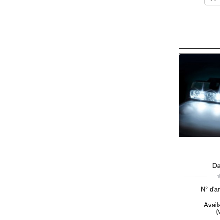
Da
N° d'ar
Availa
(