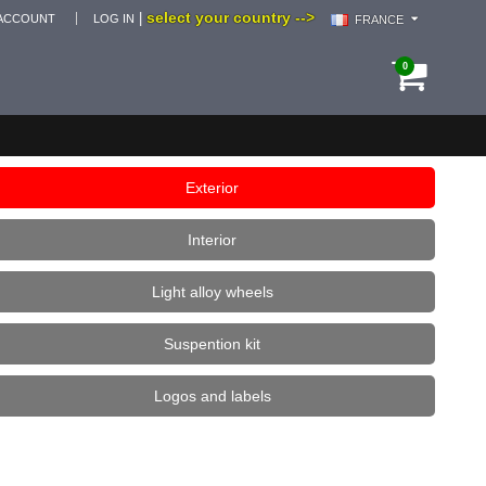
select your country -->
|
ACCOUNT
LOG IN
FRANCE
0
Exterior
Interior
Light alloy wheels
Suspention kit
Logos and labels