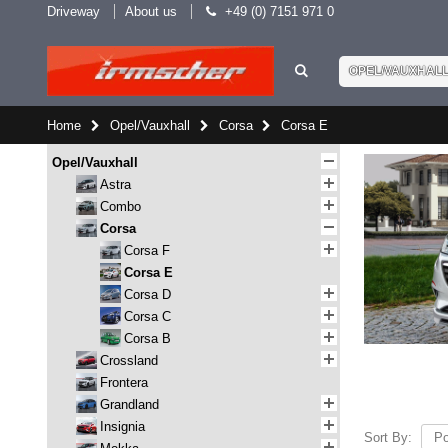
Driveway
About us
+49 (0) 7151 971 0
OPEL/VAUXHAL
Home
Opel/Vauxhall
Corsa
Corsa E
Opel/Vauxhall
Astra
Combo
Corsa
Corsa F
Corsa E
Corsa D
Corsa C
Corsa B
Crossland
Frontera
Grandland
Insignia
Sort By: