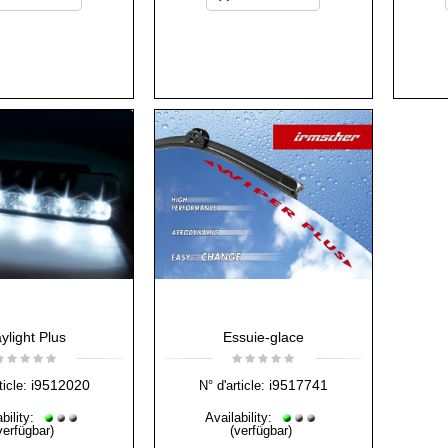
ylight Plus
Essuie-glace
i9512020
i9517741
ticle:
N° d'article:
bility:
Availability:
verfügbar)
(verfügbar)