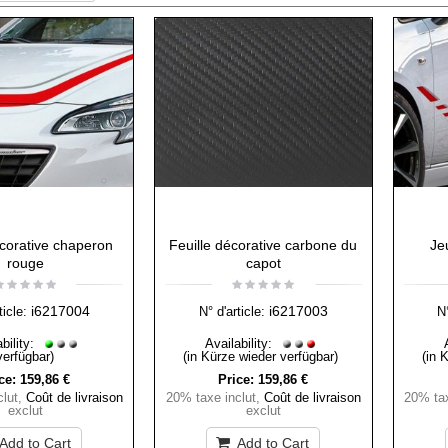
écorative chaperon
Feuille décorative carbone du
Je
rouge
capot
i6217004
i6217003
ticle:
N° d'article:
N°
bility:
Availability:
verfügbar)
(in Kürze wieder verfügbar)
(in 
ce:
159,86 €
Price:
159,86 €
lut
,
Coût de livraison
20% taxe inclut
,
Coût de livraison
20% tax
exclut
exclut
Add to Cart
Add to Cart