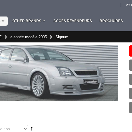
MY 
L
OTHER BRANDS
ACCÈS REVENDEURS
BROCHURES
C
a année modèle 2005
Signum