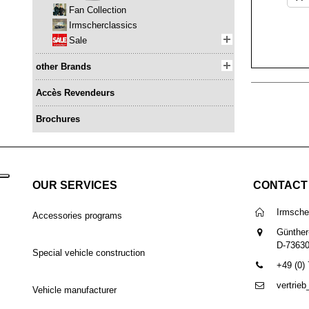
Fan Collection
Irmscherclassics
Sale
other Brands
Accès Revendeurs
Brochures
OUR SERVICES
CONTACT
Irmsch
Accessories programs
Günther
D-7363
Special vehicle construction
+49 (0)
vertrie
Vehicle manufacturer