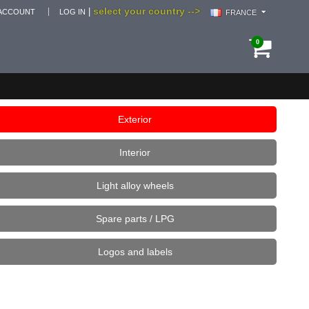
select your country -->
|
ACCOUNT
LOG IN
FRANCE
0
Exterior
Interior
Light alloy wheels
Spare parts / LPG
Logos and labels