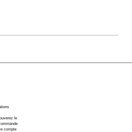
ations
ouverez le
e commande
re compte