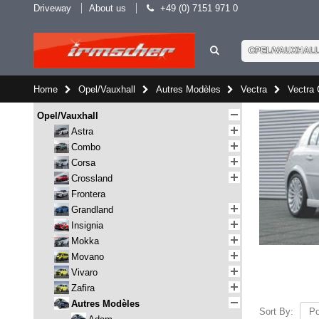
Driveway
About us
+49 (0) 7151 971 0
OPEL/VAUXHAL
Home
Opel/Vauxhall
Autres Modèles
Vectra
Vectra 
Opel/Vauxhall
Astra
Combo
Corsa
Crossland
Frontera
Grandland
Insignia
Mokka
Movano
Vivaro
Zafira
Autres Modèles
Sort By: