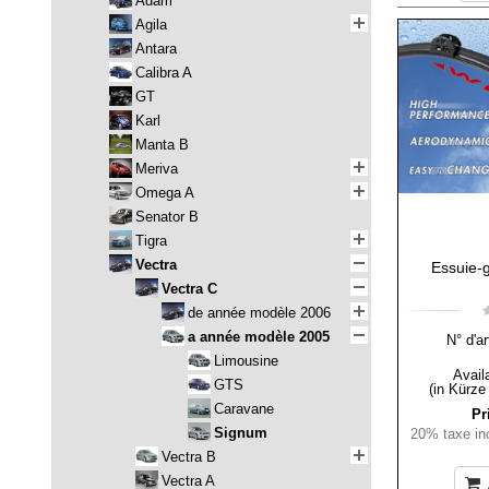
Adam
Agila
Antara
Calibra A
GT
Karl
Manta B
Meriva
Omega A
Senator B
Tigra
Vectra
Essuie-
Vectra C
de année modèle 2006
a année modèle 2005
N° d'ar
Limousine
Availa
GTS
(in Kürze
Caravane
Pr
Signum
20% taxe inc
Vectra B
Vectra A