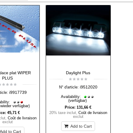
glace plat WIPER
Daylight Plus
PLUS
i9512020
N° d'article:
i9917739
ticle:
Availability:
(verfügbar)
bility:
 wieder verfügbar)
Price:
131,66 €
ice:
45,71 €
20% taxe inclut
,
Coût de livraison
exclut
lut
,
Coût de livraison
exclut
Add to Cart
Add to Cart