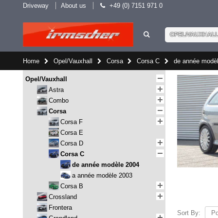
Driveway
About us
+49 (0) 7151 971 0
OPEL/VAUXHAL
Home
Opel/Vauxhall
Corsa
Corsa C
de année modè
Opel/Vauxhall
Astra
Combo
Corsa
Corsa F
Corsa E
Corsa D
Corsa C
de année modèle 2004
a année modèle 2003
Corsa B
Crossland
Frontera
Sort By: