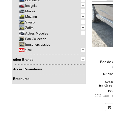
Grandland
Insignia
Mokka
Movano
Vivaro
Zafira
Autres Modèles
Fan Collection
Irmscherclassics
Sale
other Brands
Bas de c
Accès Revendeurs
N° d'ar
Brochures
Availa
(in Kürze
Pri
20% taxe inc