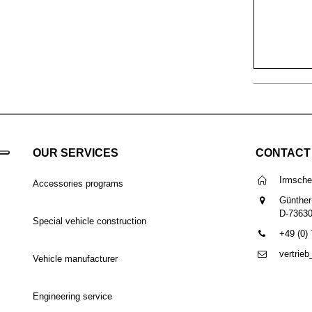
OUR SERVICES
CONTACT
Irmsch
Accessories programs
Günther
D-7363
Special vehicle construction
+49 (0)
vertrie
Vehicle manufacturer
Engineering service