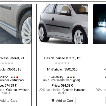
aisse latéral, kit
Bas de caisse latéral, kit
i3501315
i3501310
ticle:
N° d'article:
N°
bility:
Availability:
 wieder verfügbar)
(in Kürze wieder verfügbar)
ce:
574,39 €
Price:
574,39 €
lut
,
Coût de livraison
20% taxe inclut
,
Coût de livraison
20% tax
exclut
exclut
Add to Cart
Add to Cart