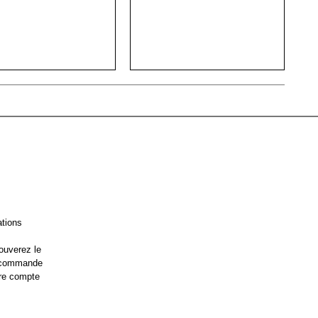
ations
ouverez le
e commande
re compte