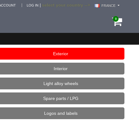
select your country -->
|
ACCOUNT
LOG IN
FRANCE
0
Exterior
Interior
Light alloy wheels
Spare parts / LPG
Logos and labels