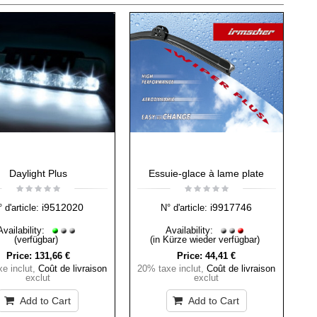
Daylight Plus
Essuie-glace à lame plate
i9512020
i9917746
 d'article:
N° d'article:
Availability:
Availability:
(verfügbar)
(in Kürze wieder verfügbar)
Price:
131,66 €
Price:
44,41 €
e inclut
,
Coût de livraison
20% taxe inclut
,
Coût de livraison
exclut
exclut
Add to Cart
Add to Cart