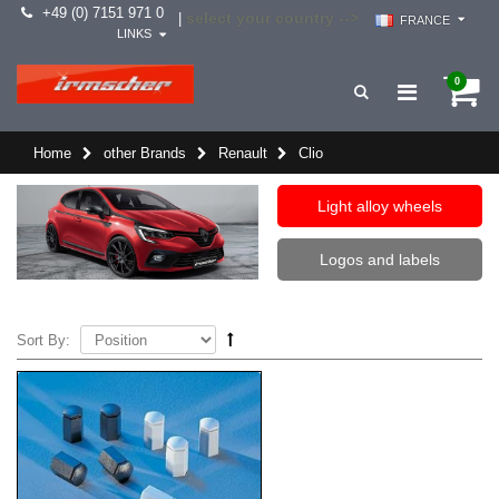
+49 (0) 7151 971 0
select your country -->
|
FRANCE
LINKS
0
Home
other Brands
Renault
Clio
Light alloy wheels
Logos and labels
Sort By: