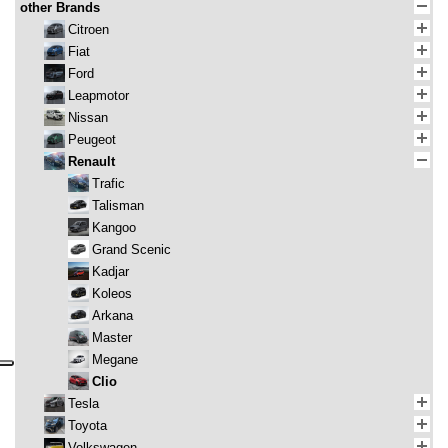
other Brands
Citroen
Fiat
Ford
Leapmotor
Nissan
Peugeot
Renault
Trafic
Talisman
Kangoo
Grand Scenic
Kadjar
Koleos
Arkana
Master
Megane
Clio
Tesla
Toyota
Volkswagen