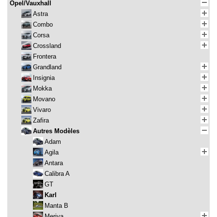
Opel/Vauxhall
Astra
Combo
Corsa
Crossland
Frontera
Grandland
Insignia
Mokka
Movano
Vivaro
Zafira
Autres Modèles
Adam
Agila
Antara
Calibra A
GT
Karl
Manta B
Meriva