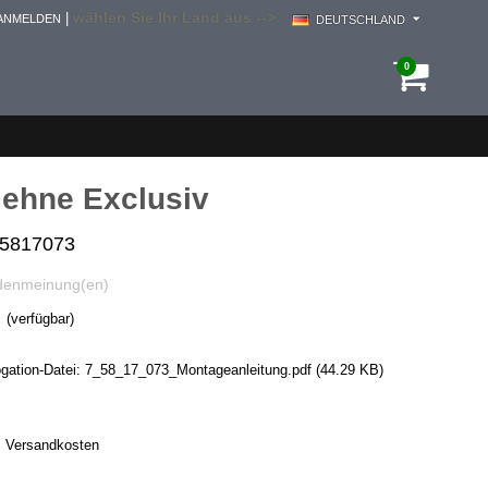
wählen Sie Ihr Land aus -->
|
ANMELDEN
DEUTSCHLAND
0
lehne Exclusiv
i5817073
denmeinung(en)
(verfügbar)
ation-Datei:
7_58_17_073_Montageanleitung.pdf
(44.29 KB)
.
Versandkosten