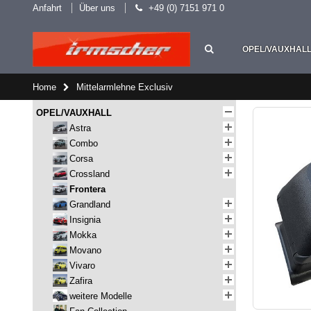
Anfahrt
Über uns
+49 (0) 7151 971 0
OPEL/VAUXHAL
Home
Mittelarmlehne Exclusiv
OPEL/VAUXHALL
Astra
Combo
Corsa
Crossland
Frontera
Grandland
Insignia
Mokka
Movano
Vivaro
Zafira
weitere Modelle