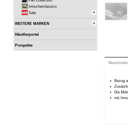
Fan Collection
Irmscherclassics
Sale
WEITERE MARKEN
Händlerportal
Prospekte
Beschreib
Bezug a
Zusätzl
Die Mitt
mit Irms