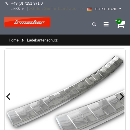
+49 (0) 7151 971 0
wählen Sie Ihr Land aus -->
|
LINKS
DEUTSCHLAND
0
Home
Ladekantenschutz