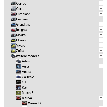
Combo
Corsa
Crossland
Frontera
Grandland
Insignia
Mokka
Movano
Vivaro
Zafira
weitere Modelle
Adam
Agila
Antara
Calibra A
GT
Karl
Manta B
Meriva
Meriva B